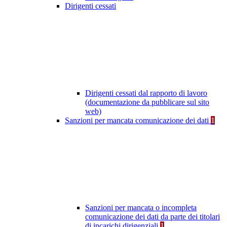
Dirigenti cessati
Dirigenti cessati dal rapporto di lavoro
(documentazione da pubblicare sul sito
web)
Sanzioni per mancata comunicazione dei dati
1
Sanzioni per mancata o incompleta
comunicazione dei dati da parte dei titolari
di incarichi dirigenziali
1