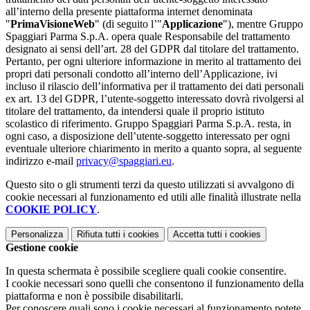
all’interno della presente piattaforma internet denominata
"
PrimaVisioneWeb
" (di seguito l’"
Applicazione
"), mentre Gruppo
Spaggiari Parma S.p.A. opera quale Responsabile del trattamento
designato ai sensi dell’art. 28 del GDPR dal titolare del trattamento.
Pertanto, per ogni ulteriore informazione in merito al trattamento dei
propri dati personali condotto all’interno dell’Applicazione, ivi
incluso il rilascio dell’informativa per il trattamento dei dati personali
ex art. 13 del GDPR, l’utente-soggetto interessato dovrà rivolgersi al
titolare del trattamento, da intendersi quale il proprio istituto
scolastico di riferimento. Gruppo Spaggiari Parma S.p.A. resta, in
ogni caso, a disposizione dell’utente-soggetto interessato per ogni
eventuale ulteriore chiarimento in merito a quanto sopra, al seguente
indirizzo e-mail
privacy@spaggiari.eu
.
Questo sito o gli strumenti terzi da questo utilizzati si avvalgono di
cookie necessari al funzionamento ed utili alle finalità illustrate nella
COOKIE POLICY
.
Personalizza
Rifiuta tutti
i cookies
Accetta tutti
i cookies
Gestione cookie
In questa schermata è possibile scegliere quali cookie consentire.
I cookie necessari sono quelli che consentono il funzionamento della
piattaforma e non è possibile disabilitarli.
Per conoscere quali sono i cookie necessari al funzionamento potete