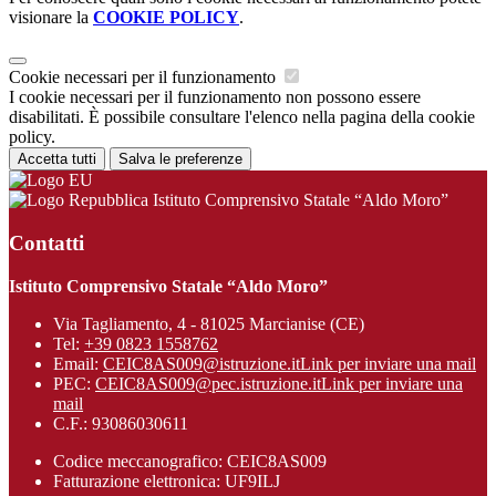
visionare la
COOKIE POLICY
.
Cookie necessari per il funzionamento
I cookie necessari per il funzionamento non possono essere
disabilitati. È possibile consultare l'elenco nella pagina della cookie
policy.
Accetta tutti
Salva le preferenze
Istituto Comprensivo Statale “Aldo Moro”
Contatti
Istituto Comprensivo Statale “Aldo Moro”
Via Tagliamento, 4 - 81025 Marcianise (CE)
Tel:
+39 0823 1558762
Email:
CEIC8AS009@istruzione.it
Link per inviare una mail
PEC:
CEIC8AS009@pec.istruzione.it
Link per inviare una
mail
C.F.: 93086030611
Codice meccanografico: CEIC8AS009
Fatturazione elettronica: UF9ILJ