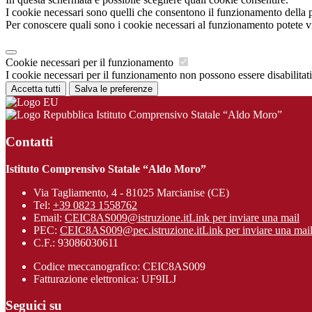
I cookie necessari sono quelli che consentono il funzionamento della pi
Per conoscere quali sono i cookie necessari al funzionamento potete v
Cookie necessari per il funzionamento
I cookie necessari per il funzionamento non possono essere disabilitati.
Accetta tutti
Salva le preferenze
Istituto Comprensivo Statale “Aldo Moro”
Contatti
Istituto Comprensivo Statale “Aldo Moro”
Via Tagliamento, 4 - 81025 Marcianise (CE)
Tel:
+39 0823 1558762
Email:
CEIC8AS009@istruzione.it
Link per inviare una mail
PEC:
CEIC8AS009@pec.istruzione.it
Link per inviare una mai
C.F.: 93086030611
Codice meccanografico: CEIC8AS009
Fatturazione elettronica: UF9ILJ
Seguici su