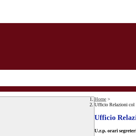
Home
>
Ufficio Relazioni col
Ufficio Relaz
U.r.p. orari segrete