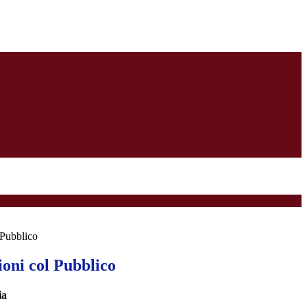
 Pubblico
ioni col Pubblico
ria