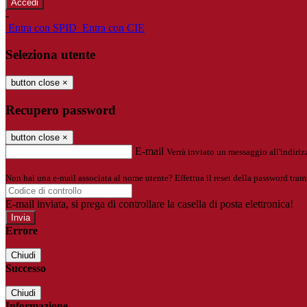
-
Entra con SPID
Entra con CIE
Seleziona utente
button close
×
Recupero password
button close
×
E-mail
Verrà inviato un messaggio all'indirizz
Non hai una e-mail associata al nome utente? Effettua il reset della password tram
E-mail inviata, si prega di controllare la casella di posta elettronica!
Errore
Chiudi
Successo
Chiudi
Informazione