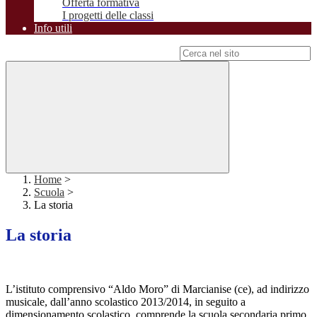
Offerta formativa
I progetti delle classi
Info utili
Campo di ricerca per le pagine del sito
Home
>
Scuola
>
La storia
La storia
L’istituto comprensivo “Aldo Moro” di Marcianise (ce), ad indirizzo
musicale, dall’anno scolastico 2013/2014, in seguito a
dimensionamento scolastico, comprende la scuola secondaria primo