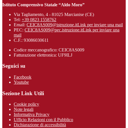
Istituto Comprensivo Statale “Aldo Moro”
Via Tagliamento, 4 - 81025 Marcianise (CE)
Tel:
+39 0823 1558762
Email:
CEIC8AS009@istruzione.it
Link per inviare una mail
PEC:
CEIC8AS009@pec.istruzione.it
Link per inviare una
mail
C.F.: 93086030611
Codice meccanografico: CEIC8AS009
Fatturazione elettronica: UF9ILJ
Seguici su
Facebook
Youtube
Sezione Link Utili
Cookie policy
Note legali
Informativa Privacy
Ufficio Relazioni con il Pubblico
Dichiarazione di accessibilità