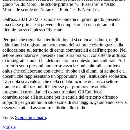
grado "Aldo Moro", le scuole primarie "C. Pisacane" e "Aldo
Moro", le scuole dell’infanzia "Pinto" e "P. Neruda".
Dall'a.s. 2021-2022 la scuola secondaria di primo grado presenta
una classe prima e si prevede di completare il corso durante il
triennio presso il plesso Pisacane.
Per quel che riguarda il territorio in cui si colloca l'Istituto, negli
ultimi anni si registra un incremento del settore terziario grazie alla
collocazione sul territorio di centri commerciali e dell'interporto. Nel
settore secondario e' presente l'industria orafa. Il consistente afflusso
di immigrati stranieri ha determinato un contesto multiculturale. Sul
territorio sono presenti numerose associazioni culturali, sportive e
onlus che collaborano con attivita' rivolte agli alunni, ai genitori e ai
docenti che rappresentano un'opportunita' per l'Istituzione scolastica.
La scuola si avvale anche della collaborazione del Terzo settore
tramite manifestazioni di interesse per promuovere attivita'
progettuali curriculari ed extracurriculari. Gli Enti locali
contribuiscono all'istruzione per le scuole del territorio offrendo
supporti per gli alunni in situazione di svantaggio, garantendo servizi
essenziali atti ad assicurare il diritto allo studio.
Fonte:
Scuola in Chiaro
.
Notizie