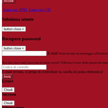
-
Entra con SPID
Entra con CIE
Seleziona utente
button close
×
Recupero password
button close
×
E-mail
Verrà inviato un messaggio all'indirizz
Non hai una e-mail associata al nome utente? Effettua il reset della password tram
E-mail inviata, si prega di controllare la casella di posta elettronica!
Errore
Chiudi
Successo
Chiudi
Informazione