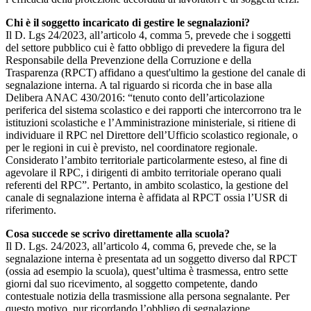
Chi è il soggetto incaricato di gestire le segnalazioni?
Il D. Lgs 24/2023, all’articolo 4, comma 5, prevede che i soggetti
del settore pubblico cui è fatto obbligo di prevedere la figura del
Responsabile della Prevenzione della Corruzione e della
Trasparenza (RPCT) affidano a quest'ultimo la gestione del canale di
segnalazione interna. A tal riguardo si ricorda che in base alla
Delibera ANAC 430/2016: “tenuto conto dell’articolazione
periferica del sistema scolastico e dei rapporti che intercorrono tra le
istituzioni scolastiche e l’Amministrazione ministeriale, si ritiene di
individuare il RPC nel Direttore dell’Ufficio scolastico regionale, o
per le regioni in cui è previsto, nel coordinatore regionale.
Considerato l’ambito territoriale particolarmente esteso, al fine di
agevolare il RPC, i dirigenti di ambito territoriale operano quali
referenti del RPC”. Pertanto, in ambito scolastico, la gestione del
canale di segnalazione interna è affidata al RPCT ossia l’USR di
riferimento.
Cosa succede se scrivo direttamente alla scuola?
Il D. Lgs. 24/2023, all’articolo 4, comma 6, prevede che, se la
segnalazione interna è presentata ad un soggetto diverso dal RPCT
(ossia ad esempio la scuola), quest’ultima è trasmessa, entro sette
giorni dal suo ricevimento, al soggetto competente, dando
contestuale notizia della trasmissione alla persona segnalante. Per
questo motivo, pur ricordando l’obbligo di segnalazione