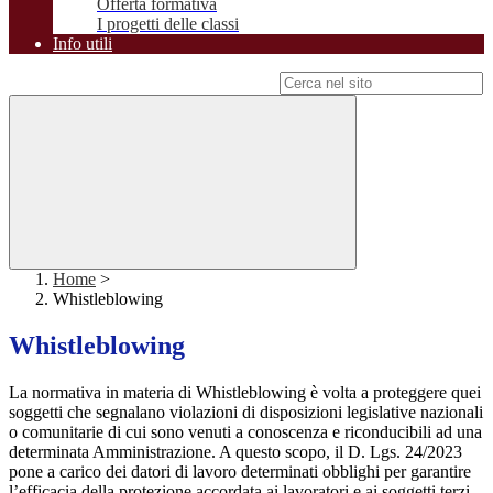
Offerta formativa
I progetti delle classi
Info utili
Campo di ricerca per le pagine del sito
Home
>
Whistleblowing
Whistleblowing
La normativa in materia di Whistleblowing è volta a proteggere quei
soggetti che segnalano violazioni di disposizioni legislative nazionali
o comunitarie di cui sono venuti a conoscenza e riconducibili ad una
determinata Amministrazione. A questo scopo, il D. Lgs. 24/2023
pone a carico dei datori di lavoro determinati obblighi per garantire
l’efficacia della protezione accordata ai lavoratori e ai soggetti terzi.