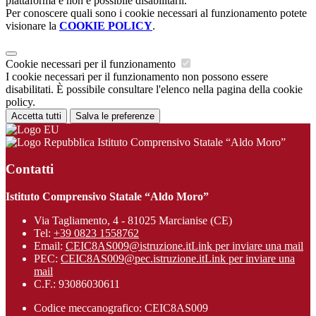
piattaforma e non è possibile disabilitarli.
Per conoscere quali sono i cookie necessari al funzionamento potete
visionare la
COOKIE POLICY
.
Cookie necessari per il funzionamento
I cookie necessari per il funzionamento non possono essere
disabilitati. È possibile consultare l'elenco nella pagina della cookie
policy.
Accetta tutti
Salva le preferenze
Istituto Comprensivo Statale “Aldo Moro”
Contatti
Istituto Comprensivo Statale “Aldo Moro”
Via Tagliamento, 4 - 81025 Marcianise (CE)
Tel:
+39 0823 1558762
Email:
CEIC8AS009@istruzione.it
Link per inviare una mail
PEC:
CEIC8AS009@pec.istruzione.it
Link per inviare una
mail
C.F.: 93086030611
Codice meccanografico: CEIC8AS009