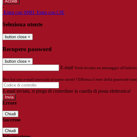
-
Entra con SPID
Entra con CIE
Seleziona utente
button close
×
Recupero password
button close
×
E-mail
Verrà inviato un messaggio all'indirizz
Non hai una e-mail associata al nome utente? Effettua il reset della password tram
E-mail inviata, si prega di controllare la casella di posta elettronica!
Errore
Chiudi
Successo
Chiudi
Informazione