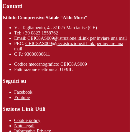
Contatti
Istituto Comprensivo Statale “Aldo Moro”
Via Tagliamento, 4 - 81025 Marcianise (CE)
Tel:
+39 0823 1558762
Email:
CEIC8AS009@istruzione.it
Link per inviare una mail
PEC:
CEIC8AS009@pec.istruzione.it
Link per inviare una
mail
C.F.: 93086030611
Codice meccanografico: CEIC8AS009
Fatturazione elettronica: UF9ILJ
Seguici su
Facebook
Youtube
Sezione Link Utili
Cookie policy
Note legali
Informativa Privacy