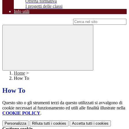
Offerta formativa
I progetti delle classi
Info utili
Campo di ricerca per le pagine del sito
Home
>
How To
How To
Questo sito o gli strumenti terzi da questo utilizzati si avvalgono di
cookie necessari al funzionamento ed utili alle finalità illustrate nella
COOKIE POLICY
.
Personalizza
Rifiuta tutti
i cookies
Accetta tutti
i cookies
Gestione cookie