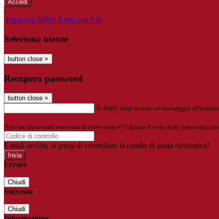
-
Entra con SPID
Entra con CIE
Seleziona utente
button close
×
Recupero password
button close
×
E-mail
Verrà inviato un messaggio all'indirizz
Non hai una e-mail associata al nome utente? Effettua il reset della password tram
E-mail inviata, si prega di controllare la casella di posta elettronica!
Errore
Chiudi
Successo
Chiudi
Informazione