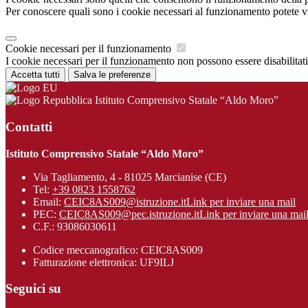
Per conoscere quali sono i cookie necessari al funzionamento potete v
Cookie necessari per il funzionamento
I cookie necessari per il funzionamento non possono essere disabilitati.
Accetta tutti
Salva le preferenze
Istituto Comprensivo Statale “Aldo Moro”
Contatti
Istituto Comprensivo Statale “Aldo Moro”
Via Tagliamento, 4 - 81025 Marcianise (CE)
Tel:
+39 0823 1558762
Email:
CEIC8AS009@istruzione.it
Link per inviare una mail
PEC:
CEIC8AS009@pec.istruzione.it
Link per inviare una mai
C.F.: 93086030611
Codice meccanografico: CEIC8AS009
Fatturazione elettronica: UF9ILJ
Seguici su