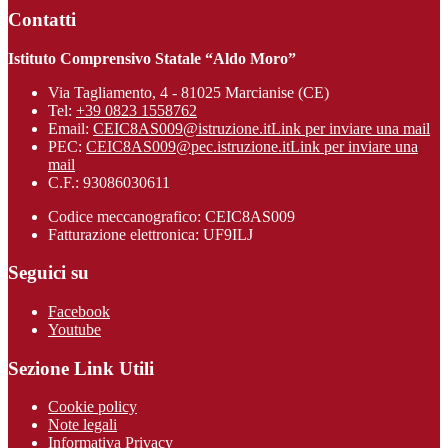
Contatti
Istituto Comprensivo Statale “Aldo Moro”
Via Tagliamento, 4 - 81025 Marcianise (CE)
Tel:
+39 0823 1558762
Email:
CEIC8AS009@istruzione.it
Link per inviare una mail
PEC:
CEIC8AS009@pec.istruzione.it
Link per inviare una
mail
C.F.: 93086030611
Codice meccanografico: CEIC8AS009
Fatturazione elettronica: UF9ILJ
Seguici su
Facebook
Youtube
Sezione Link Utili
Cookie policy
Note legali
Informativa Privacy