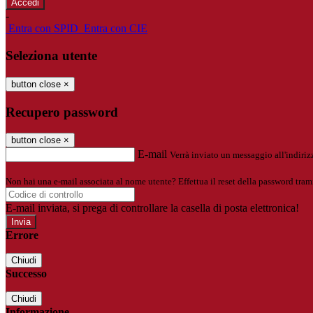
-
Entra con SPID
Entra con CIE
Seleziona utente
button close
×
Recupero password
button close
×
E-mail
Verrà inviato un messaggio all'indirizz
Non hai una e-mail associata al nome utente? Effettua il reset della password tram
E-mail inviata, si prega di controllare la casella di posta elettronica!
Errore
Chiudi
Successo
Chiudi
Informazione