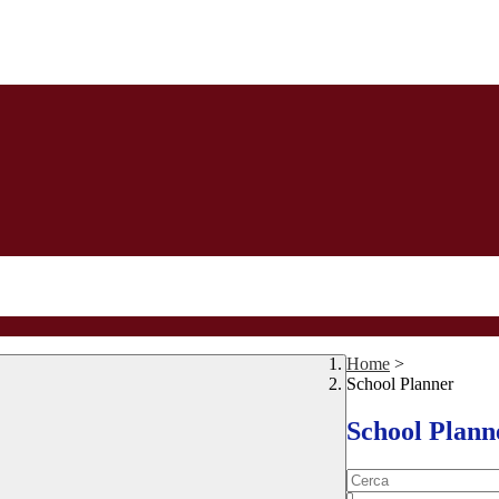
Home
>
School Planner
School Plann