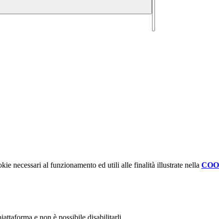
kie necessari al funzionamento ed utili alle finalità illustrate nella
COO
attaforma e non è possibile disabilitarli.