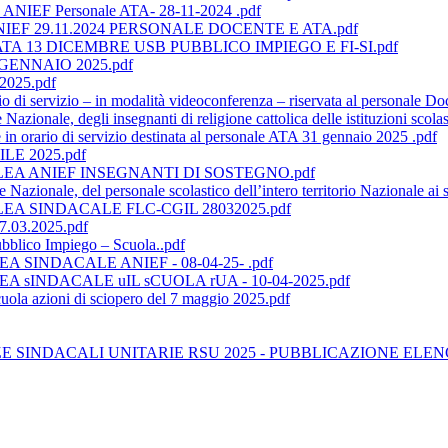
e ANIEF Personale ATA- 28-11-2024 .pdf
EF 29.11.2024 PERSONALE DOCENTE E ATA.pdf
A 13 DICEMBRE USB PUBBLICO IMPIEGO E FI-SI.pdf
ENNAIO 2025.pdf
 2025.pdf
di servizio – in modalità videoconferenza – riservata al personale Doc
nale, degli insegnanti di religione cattolica delle istituzioni scolastic
n orario di servizio destinata al personale ATA 31 gennaio 2025 .pdf
LE 2025.pdf
A ANIEF INSEGNANTI DI SOSTEGNO.pdf
azionale, del personale scolastico dell’intero territorio Nazionale a
A SINDACALE FLC-CGIL 28032025.pdf
03.2025.pdf
bblico Impiego – Scuola..pdf
INDACALE ANIEF - 08-04-25- .pdf
INDACALE uIL sCUOLA rUA - 10-04-2025.pdf
uola azioni di sciopero del 7 maggio 2025.pdf
E SINDACALI UNITARIE RSU 2025 - PUBBLICAZIONE ELE