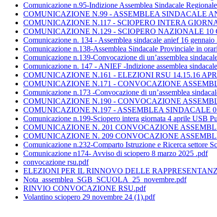
Comunicazione n.95-Indizione Assemblea Sindacale Regional
COMUNICAZIONE N.99 - ASSEMBLEA SINDACALE ANI
COMUNICAZIONE N.117 - SCIOPERO INTERA GIORNAT
COMUNICAZIONE N.129 - SCIOPERO NAZIONALE 10 G
Comunicazione n. 134 - Assemblea sindacale anief 16 gennaio
Comunicazione n.138-Assemblea Sindacale Provinciale in orario 
Comunicazione n.139-Convocazione di un’assemblea sindacale Nazio
Comunicazione n. 147 - ANIEF -Indizione assemblea sindacale i
COMUNICAZIONE N.161 - ELEZIONI RSU 14.15.16 APRI
COMUNICAZIONE N.171 - CONVOCAZIONE ASSEMBLE
Comunicazione n.173 -Convocazione di un’assemblea sindacale N
COMUNICAZIONE N.190 - CONVOCAZIONE ASSEMBLE
COMUNICAZIONE N.197 - ASSEMBLEA SINDACALE 07.
Comunicazione n.199-Sciopero intera giornata 4 aprile USB Pu
COMUNICAZIONE N. 201 CONVOCAZIONE ASSEMBLEA S
COMUNICAZIONE N. 209 CONVOCAZIONE ASSEMBLEA s
Comunicazione n.232-Comparto Istruzione e Ricerca settore Sc
Comunicazione n174- Avviso di sciopero 8 marzo 2025 .pdf
convocazione rsu.pdf
ELEZIONI PER IL RINNOVO DELLE RAPPRESENTANZ
Nota_assemblea_SGB_SCUOLA_25_novembre.pdf
RINVIO CONVOCAZIONE RSU.pdf
Volantino sciopero 29 novembre 24 (1).pdf