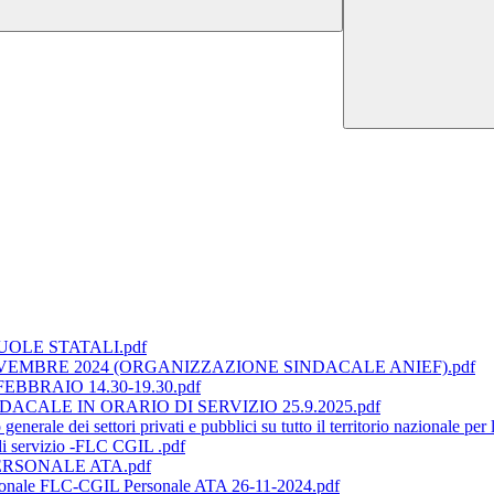
UOLE STATALI.pdf
VEMBRE 2024 (ORGANIZZAZIONE SINDACALE ANIEF).pdf
BRAIO 14.30-19.30.pdf
CALE IN ORARIO DI SERVIZIO 25.9.2025.pdf
le dei settori privati e pubblici su tutto il territorio nazionale per l
di servizio -FLC CGIL .pdf
RSONALE ATA.pdf
ionale FLC-CGIL Personale ATA 26-11-2024.pdf