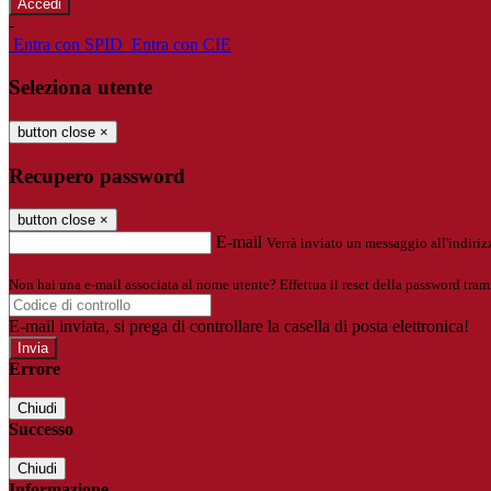
-
Entra con SPID
Entra con CIE
Seleziona utente
button close
×
Recupero password
button close
×
E-mail
Verrà inviato un messaggio all'indirizz
Non hai una e-mail associata al nome utente? Effettua il reset della password tram
E-mail inviata, si prega di controllare la casella di posta elettronica!
Errore
Chiudi
Successo
Chiudi
Informazione