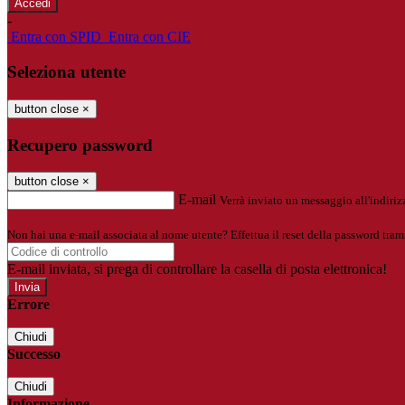
-
Entra con SPID
Entra con CIE
Seleziona utente
button close
×
Recupero password
button close
×
E-mail
Verrà inviato un messaggio all'indirizz
Non hai una e-mail associata al nome utente? Effettua il reset della password tram
E-mail inviata, si prega di controllare la casella di posta elettronica!
Errore
Chiudi
Successo
Chiudi
Informazione