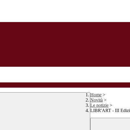
Home
>
Novità
>
Le notizie
>
LIBR'ART - III Ediz