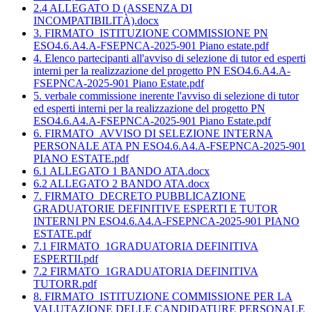
2.4 ALLEGATO D (ASSENZA DI
INCOMPATIBILITÀ).docx
3. FIRMATO_ISTITUZIONE COMMISSIONE PN
ESO4.6.A4.A-FSEPNCA-2025-901 Piano estate.pdf
4. Elenco partecipanti all'avviso di selezione di tutor ed esperti
interni per la realizzazione del progetto PN ESO4.6.A4.A-
FSEPNCA-2025-901 Piano Estate.pdf
5. verbale commissione inerente l'avviso di selezione di tutor
ed esperti interni per la realizzazione del progetto PN
ESO4.6.A4.A-FSEPNCA-2025-901 Piano Estate.pdf
6. FIRMATO_AVVISO DI SELEZIONE INTERNA
PERSONALE ATA PN ESO4.6.A4.A-FSEPNCA-2025-901
PIANO ESTATE.pdf
6.1 ALLEGATO 1 BANDO ATA.docx
6.2 ALLEGATO 2 BANDO ATA.docx
7. FIRMATO_DECRETO PUBBLICAZIONE
GRADUATORIE DEFINITIVE ESPERTI E TUTOR
INTERNI PN ESO4.6.A4.A-FSEPNCA-2025-901 PIANO
ESTATE.pdf
7.1 FIRMATO_1GRADUATORIA DEFINITIVA
ESPERTII.pdf
7.2 FIRMATO_1GRADUATORIA DEFINITIVA
TUTORR.pdf
8. FIRMATO_ISTITUZIONE COMMISSIONE PER LA
VALUTAZIONE DELLE CANDIDATURE PERSONALE