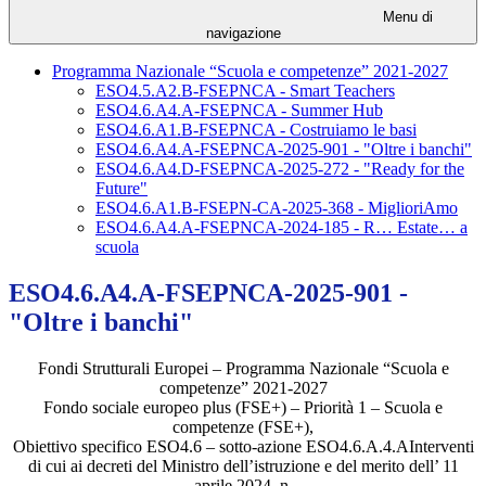
Menu di
navigazione
Programma Nazionale “Scuola e competenze” 2021-2027
ESO4.5.A2.B-FSEPNCA - Smart Teachers
ESO4.6.A4.A-FSEPNCA - Summer Hub
ESO4.6.A1.B-FSEPNCA - Costruiamo le basi
ESO4.6.A4.A-FSEPNCA-2025-901 - "Oltre i banchi"
ESO4.6.A4.D-FSEPNCA-2025-272 - "Ready for the
Future"
ESO4.6.A1.B-FSEPN-CA-2025-368 - MiglioriAmo
ESO4.6.A4.A-FSEPNCA-2024-185 - R… Estate… a
scuola
ESO4.6.A4.A-FSEPNCA-2025-901 -
"Oltre i banchi"
Fondi Strutturali Europei – Programma Nazionale “Scuola e
competenze” 2021-2027
Fondo sociale europeo plus (FSE+) – Priorità 1 – Scuola e
competenze (FSE+),
Obiettivo specifico ESO4.6 – sotto-azione ESO4.6.A.4.AInterventi
di cui ai decreti del Ministro dell’istruzione e del merito dell’ 11
aprile 2024, n.