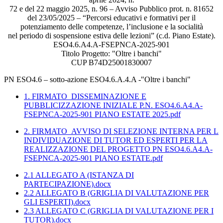
72 e del 22 maggio 2025, n. 96 – Avviso Pubblico prot. n. 81652
del 23/05/2025 – “Percorsi educativi e formativi per il
potenziamento delle competenze, l’inclusione e la socialità
nel periodo di sospensione estiva delle lezioni” (c.d. Piano Estate).
ESO4.6.A4.A-FSEPNCA-2025-901
Titolo Progetto: "Oltre i banchi"
CUP B74D25001830007
PN ESO4.6 – sotto-azione ESO4.6.A.4.A -"Oltre i banchi"
1. FIRMATO_DISSEMINAZIONE E
PUBBLICIZZAZIONE INIZIALE P.N. ESO4.6.A4.A-
FSEPNCA-2025-901 PIANO ESTATE 2025.pdf
2. FIRMATO_AVVISO DI SELEZIONE INTERNA PER L
INDIVIDUAZIONE DI TUTOR ED ESPERTI PER LA
REALIZZAZIONE DEL PROGETTO PN ESO4.6.A4.A-
FSEPNCA-2025-901 PIANO ESTATE.pdf
2.1 ALLEGATO A (ISTANZA DI
PARTECIPAZIONE).docx
2.2 ALLEGATO B (GRIGLIA DI VALUTAZIONE PER
GLI ESPERTI).docx
2.3 ALLEGATO C (GRIGLIA DI VALUTAZIONE PER I
TUTOR).docx