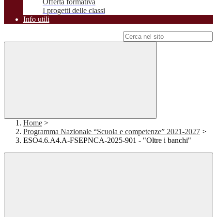
Offerta formativa
I progetti delle classi
Info utili
Campo di ricerca per le pagine del sito
Home
>
Programma Nazionale “Scuola e competenze” 2021-2027
>
ESO4.6.A4.A-FSEPNCA-2025-901 - "Oltre i banchi"