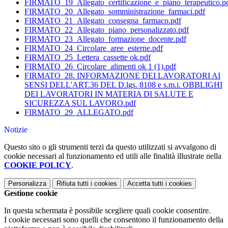
FIRMATO_19_Allegato_certificazione_e_piano_terapeutico.p
FIRMATO_20_Allegato_somministrazione_farmaci.pdf
FIRMATO_21_Allegato_consegna_farmaco.pdf
FIRMATO_22_Allegato_piano_personalizzato.pdf
FIRMATO_23_Allegato_formazione_docente.pdf
FIRMATO_24_Circolare_aree_esterne.pdf
FIRMATO_25_Lettera_cassette ok.pdf
FIRMATO_26_Circolare_alimenti ok 1 (1).pdf
FIRMATO_28. INFORMAZIONE DEI LAVORATORI AI
SENSI DELL'ART.36 DEL D.lgs. 8108 e s.m.i. OBBLIGHI
DEI LAVORATORI IN MATERIA DI SALUTE E
SICUREZZA SUL LAVORO.pdf
FIRMATO_29_ALLEGATO.pdf
Notizie
Questo sito o gli strumenti terzi da questo utilizzati si avvalgono di
cookie necessari al funzionamento ed utili alle finalità illustrate nella
COOKIE POLICY
.
Personalizza
Rifiuta tutti
i cookies
Accetta tutti
i cookies
Gestione cookie
In questa schermata è possibile scegliere quali cookie consentire.
I cookie necessari sono quelli che consentono il funzionamento della