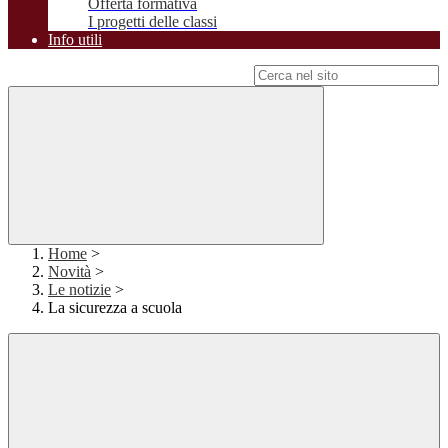
Offerta formativa
I progetti delle classi
Info utili
Campo di ricerca per le pagine del sito
Home
>
Novità
>
Le notizie
>
La sicurezza a scuola