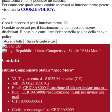
piattaforma e non è possibile disabilitarli.
Per conoscere quali sono i cookie necessari al funzionamento potete
visionare la
COOKIE POLICY
.
Cookie necessari per il funzionamento
I cookie necessari per il funzionamento non possono essere
disabilitati. È possibile consultare l'elenco nella pagina della cookie
policy.
Accetta tutti
Salva le preferenze
Istituto Comprensivo Statale “Aldo Moro”
Contatti
Istituto Comprensivo Statale “Aldo Moro”
Via Tagliamento, 4 - 81025 Marcianise (CE)
Tel:
+39 0823 1558762
Email:
CEIC8AS009@istruzione.it
Link per inviare una mail
PEC:
CEIC8AS009@pec.istruzione.it
Link per inviare una
mail
C.F.: 93086030611
Codice meccanografico: CEIC8AS009