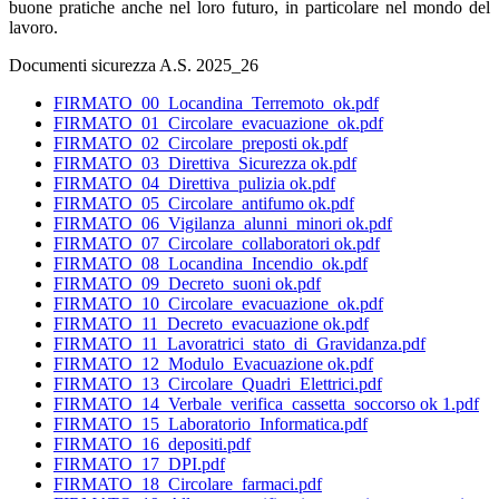
buone pratiche anche nel loro futuro, in particolare nel mondo del
lavoro.
Documenti sicurezza A.S. 2025_26
FIRMATO_00_Locandina_Terremoto_ok.pdf
FIRMATO_01_Circolare_evacuazione_ok.pdf
FIRMATO_02_Circolare_preposti ok.pdf
FIRMATO_03_Direttiva_Sicurezza ok.pdf
FIRMATO_04_Direttiva_pulizia ok.pdf
FIRMATO_05_Circolare_antifumo ok.pdf
FIRMATO_06_Vigilanza_alunni_minori ok.pdf
FIRMATO_07_Circolare_collaboratori ok.pdf
FIRMATO_08_Locandina_Incendio_ok.pdf
FIRMATO_09_Decreto_suoni ok.pdf
FIRMATO_10_Circolare_evacuazione_ok.pdf
FIRMATO_11_Decreto_evacuazione ok.pdf
FIRMATO_11_Lavoratrici_stato_di_Gravidanza.pdf
FIRMATO_12_Modulo_Evacuazione ok.pdf
FIRMATO_13_Circolare_Quadri_Elettrici.pdf
FIRMATO_14_Verbale_verifica_cassetta_soccorso ok 1.pdf
FIRMATO_15_Laboratorio_Informatica.pdf
FIRMATO_16_depositi.pdf
FIRMATO_17_DPI.pdf
FIRMATO_18_Circolare_farmaci.pdf