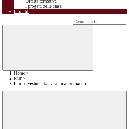
Offerta formativa
I progetti delle classi
Info utili
Campo di ricerca per le pagine del sito
Home
>
Pnrr
>
Pnrr- investimento 2.1 animatori digitali