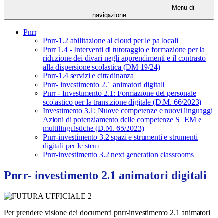
Menu di
navigazione
Pnrr
Pnrr-1.2 abilitazione al cloud per le pa locali
Pnrr 1.4 - Interventi di tutoraggio e formazione per la
riduzione dei divari negli apprendimenti e il contrasto
alla dispersione scolastica (DM 19/24)
Pnrr-1.4 servizi e cittadinanza
Pnrr- investimento 2.1 animatori digitali
Pnrr - Investimento 2.1: Formazione del personale
scolastico per la transizione digitale (D.M. 66/2023)
Investimento 3.1: Nuove competenze e nuovi linguaggi
Azioni di potenziamento delle competenze STEM e
multilinguistiche (D.M. 65/2023)
Pnrr-investimento 3.2 spazi e strumenti e strumenti
digitali per le stem
Pnrr-investimento 3.2 next generation classrooms
Pnrr- investimento 2.1 animatori digitali
Per prendere visione dei documenti pnrr-investimento 2.1 animatori