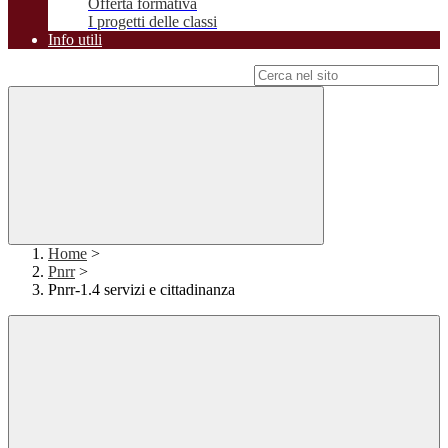
Offerta formativa
I progetti delle classi
Info utili
Campo di ricerca per le pagine del sito
Home
>
Pnrr
>
Pnrr-1.4 servizi e cittadinanza