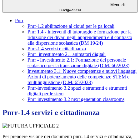
Menu di
navigazione
Pnrr
Pnrr-1.2 abilitazione al cloud per le pa locali
Pnrr 1.4 - Interventi di tutoraggio e formazione per la
riduzione dei divari negli apprendimenti e il contrasto
alla dispersione scolastica (DM 19/24)
Pnrr-1.4 servizi e cittadinanza
Pnrr- investimento 2.1 animatori digitali
Pnrr - Investimento 2.1: Formazione del personale
scolastico per la transizione digitale (D.M. 66/2023)
Investimento 3.1: Nuove competenze e nuovi linguaggi
Azioni di potenziamento delle competenze STEM e
multilinguistiche (D.M. 65/2023)
Pnrr-investimento 3.2 spazi e strumenti e strumenti
digitali per le stem
Pnrr-investimento 3.2 next generation classrooms
Pnrr-1.4 servizi e cittadinanza
Per prendere visione dei documenti pnrr-1.4 servizi e cittadinanza,