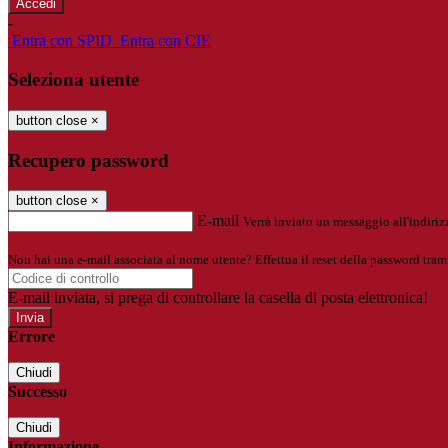
-
Entra con SPID
Entra con CIE
Seleziona utente
button close
×
Recupero password
button close
×
E-mail
Verrà inviato un messaggio all'indirizz
Non hai una e-mail associata al nome utente? Effettua il reset della password tram
E-mail inviata, si prega di controllare la casella di posta elettronica!
Errore
Chiudi
Successo
Chiudi
Informazione