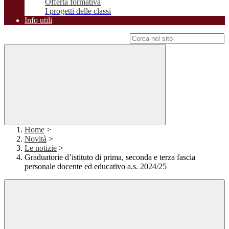
Offerta formativa
I progetti delle classi
Info utili
Campo di ricerca per le pagine del sito
Home
>
Novità
>
Le notizie
>
Graduatorie d’istituto di prima, seconda e terza fascia
personale docente ed educativo a.s. 2024/25