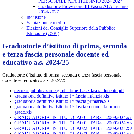
PERSONALE ATA TRIENNIO 2024 2027
Graduatorie Provvisorie III Fascia ATA triennio
2024-2027
Inclusione
Valutazione e merito
Elezioni del Consiglio Superiore della Pubblica
Istruzione (CSPI)
Graduatorie d’istituto di prima, seconda
e terza fascia personale docente ed
educativo a.s. 2024/25
Graduatorie d’istituto di prima, seconda e terza fascia personale
docente ed educativo a.s. 2024/25
decreto pubblicazione graduatorie 1-2-3 fascia docenti.pdf
graduatoria definitiva istituto 1^ fascia infanzia.xls
graduatoria definitiva istituto 1^ fascia primaria.xls
graduatoria definitiva istituto 1^ fascia secondaria primo
grado.xls
GRADUATORIA_ISTITUTO_A001_TAB3__20092024.xls
GRADUATORIA_ISTITUTO_A001_TAB4__20092024.xls
GRADUATORIA_ISTITUTO_A022_TAB3__20092024.xls
GRADUATORIA_ISTITUTO_A022_TAB4__20092024.xls