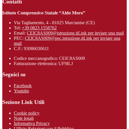
Contatti
Istituto Comprensivo Statale “Aldo Moro”
Via Tagliamento, 4 - 81025 Marcianise (CE)
Tel:
+39 0823 1558762
Email:
CEIC8AS009@istruzione.it
Link per inviare una mail
PEC:
CEIC8AS009@pec.istruzione.it
Link per inviare una
mail
C.F.: 93086030611
Codice meccanografico: CEIC8AS009
Fatturazione elettronica: UF9ILJ
Seguici su
Facebook
Youtube
Sezione Link Utili
Cookie policy
Note legali
Informativa Privacy
Ufficio Relazioni con il Pubblico