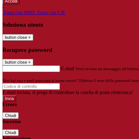
-
Entra con SPID
Entra con CIE
Seleziona utente
button close
×
Recupero password
button close
×
E-mail
Verrà inviato un messaggio all'indirizz
Non hai una e-mail associata al nome utente? Effettua il reset della password tram
E-mail inviata, si prega di controllare la casella di posta elettronica!
Errore
Chiudi
Successo
Chiudi
Informazione