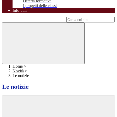
Offerta formativa
I progetti delle classi
Info utili
Campo di ricerca per le pagine del sito
Home
>
Novità
>
Le notizie
Le notizie