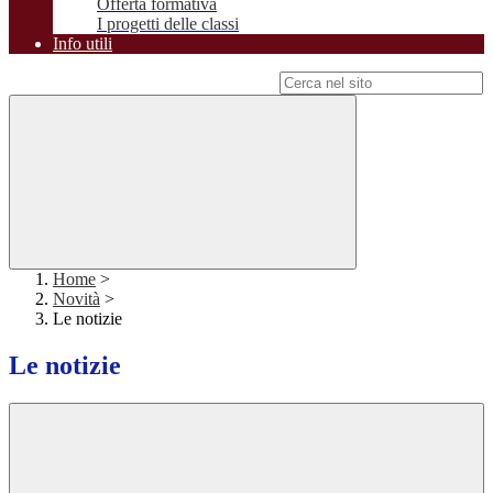
Offerta formativa
I progetti delle classi
Info utili
Campo di ricerca per le pagine del sito
Home
>
Novità
>
Le notizie
Le notizie