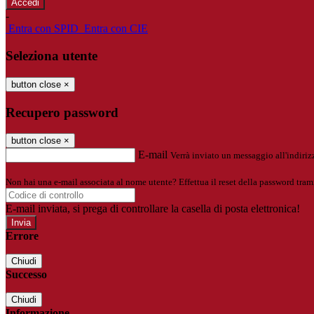
-
Entra con SPID
Entra con CIE
Seleziona utente
button close
×
Recupero password
button close
×
E-mail
Verrà inviato un messaggio all'indirizz
Non hai una e-mail associata al nome utente? Effettua il reset della password tram
E-mail inviata, si prega di controllare la casella di posta elettronica!
Errore
Chiudi
Successo
Chiudi
Informazione